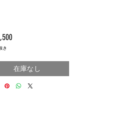
価
,500
格
抜き
在庫なし