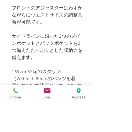
フロントのアジャスターはわずか
ながらにウエストサイズの調整具
合が可能です。
サイドラインに沿った2つのメイ
ンポケットとバックポケットを2
つ備えたたっぷりとした収納力を
備えます。
169cm 62kgのスタッフ
（W30inch 80cmのパンツを着
用）でW32で適正サイズ、W34で
ウエストのアジャスターにより程
Phone
Email
Address
よくゆとりの取れるサイズ感で着
用できました。
Blogでも紹介しております。（ス
タイリングもご覧頂けます。）