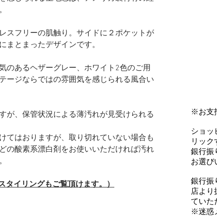
。
レスフリーの肌触り。サイドに２ポケットが
にまとまったデザインです。
気のあるヘザーグレー、ホワイト2色のご用
テージならではの雰囲気を感じられる風合い
※お支
すが、保管状況による薄汚れが見受けられる
ショッ
けてはおりますが、取り切れていない場合も
リックす
どの酸素系漂白剤をお使いいただければ汚れ
銀行振
。
お選び
銀行振
（スタイリングもご覧頂けます。）
店より
ていた
※迷惑