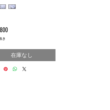
価
800
格
抜き
在庫なし