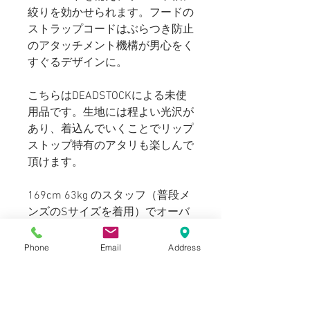
絞りを効かせられます。フードの
ストラップコードはぶらつき防止
のアタッチメント機構が男心をく
すぐるデザインに。
こちらはDEADSTOCKによる未使
用品です。生地には程よい光沢が
あり、着込んでいくことでリップ
ストップ特有のアタリも楽しんで
頂けます。
169cm 63kg のスタッフ（普段メ
ンズのSサイズを着用）でオーバ
ーサイズです。170後半～180cm
後半代の方に適正サイズで着用頂
Phone
Email
Address
けます。
Blogでも紹介しております。（ス