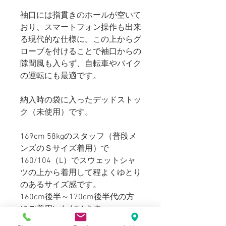
袖口には指貫きのホールが空いて
おり、スマートフォン操作も出来
る現代的な仕様に。この上からグ
ローブを付けることで袖口からの
隙間風も入らず、自転車やバイク
の運転にも最適です。
納入時の袋に入ったデッドストッ
ク（未使用）です。
169cm 58kgのスタッフ（普段メ
ンズのＳサイズ着用）で
160/104（L）でスウェットシャ
ツの上から着用して程よくゆとり
のあるサイズ感です。
160cm後半～170cm後半代の方
にご着用いただけます。
XLではフリースコートのような