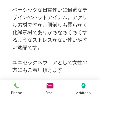
ベーシックな日常使いに最適なデ
ザインのハットアイテム。アクリ
ル素材ですが、肌触りも柔らかく
化繊素材でありがちなちくちくす
るようなストレスがない使いやす
い逸品です。
ユニセックスウェアとして女性の
方にもご着用頂けます。
Blogでも紹介しております。
Phone
Email
Address
SIZE
表記：Onesize
INFORMATION
横：20cm
縦：23cm
New