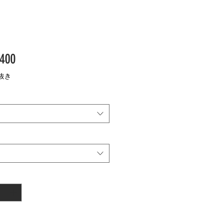
価
400
格
抜き