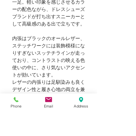
一足。軽い印象を感じさせるカラ
ーの配色ながら、ドレスシューズ
ブランドが打ち出すスニーカーと
して高級感のある出で立ちです。
内張はブラックのオールレザー、
ステッチワークには装飾模様にな
りすぎないスッテチラインが走っ
ており、コントラストの映える色
使いの中に、さり気ないアクセン
トが効いています。
レザーの内張りは足馴染みも良く
デザイン性と履き心地の両立を兼
ね備えた一足。イタリアンメイド
によるラグジュアリー感を備えた
Phone
Email
Address
スニーカーコレクションを、是非
お楽しみください。
Blogでも紹介しております。