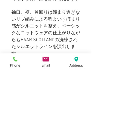
袖口、裾、首回りは締まり過ぎな
いリブ編みによる程よいすぼまり
感がシルエットを整え、ベーシッ
クなニットウェアの仕上がりなが
らもHAAR SCOTLANDの洗練され
たシルエットラインを演出しま
す。
Phone
Email
Address
首元のリブも圧迫感がないながら
も綺麗な首回りにまとまり、カン
トリーライクなカジュアルなニッ
トウェアながらも上品な高級感の
あるニットアイテムとしてスタイ
リングに取り入れて頂けます。
169cm 58kgのスタッフ（普段メ
ンズのSサイズ着用）でSサイズ