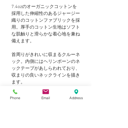
7.4ozのオーガニックコットンを
採用した伸縮性のあるジャージー
織りのコットンファブリックを採
用。厚手のコットン生地はソフト
な肌触りと滑らかな着心地を兼ね
備えます。
首周りがきれいに収まるクルーネ
ック。内側にはヘリンボーンのネ
ックテープがあしらわれており、
収まりの良いネックラインを描き
ます。
HAAR SCOTLANDの世界観を是非
Phone
Email
Address
お楽しみください。
シルエットはボックスラインを描
くゆったりとしたリラックス感の