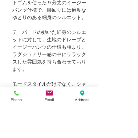
トゴムを使った９分丈のイージー
パンツ仕様で、腰回りには適度な
ゆとりのある細身のシルエット。
テーパードの効いた細身のシルエ
ットに対して、生地のドレープと
イージーパンツの仕様も相まり、
ラグジュアリー感の中にリラック
スした雰囲気を持ち合わせており
ます。
モードスタイルだけでなく、シャ
ツやTシャツとのシンプルな合わ
せや、カジュアルアイテムとの組
Phone
Email
Address
み合わせに用いても光沢ある生地
が一味違ったスタイルを演出し、
お楽しみいただける一品。
Bｌogでも紹介しております。