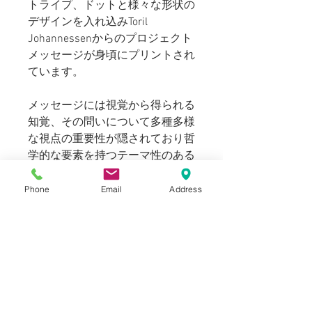
トライプ、ドットと様々な形状の
デザインを入れ込みToril
Johannessenからのプロジェクト
メッセージが身頃にプリントされ
ています。
メッセージには視覚から得られる
知覚、その問いについて多種多様
な視点の重要性が隠されており哲
学的な要素を持つテーマ性のある
デザインとなっております。
Phone
Email
Address
インパクトの強い前身に対し、同
系色のトーンでバランスを整えた
ストライプ柄の後身との組み合わ
せはHAikならではの感性によって
洋服としてのアプローチの巧みさ
が伺えます。また、やや大きめに
とられた身頃もベースボールシャ