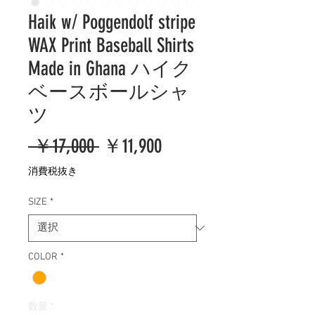
Haik w/ Poggendolf stripe
WAX Print Baseball Shirts
Made in Ghana ハイク
ベースボールシャ
ツ
通
セ
 ￥17,000 
￥11,900
常
ー
消費税抜き
価
ル
SIZE
*
格
価
格
COLOR
*
数量
*