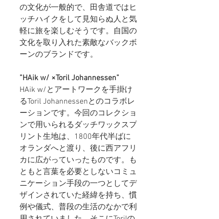
の文化が一般的で、田舎道ではヒ
ッチハイクをして見知らぬ人と気
軽に旅を楽しむそうです。自国の
文化を取り入れた素敵なバックボ
ーンのブランドです。
”HAik w/ ×Toril Johannessen”
HAik w/とアートワークを手掛け
るToril Johannessenとのコラボレ
ーションです。今回のコレクショ
ンで用いられるダッチワックスプ
リント生地は、1800年代半ばに
オランダへと渡り、後に西アフリ
カに広がっていったものです。も
ともと言葉を必要としないコミュ
ニケーション手段の一つとしてデ
ザインされていた経緯を持ち、慣
例や儀式、普段の生活のなかで利
用されていました。そこにTorilの