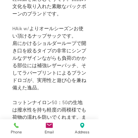
文化を取り入れた素敵なバックボ
ーンのブランドです。
HAik w/よりオールシーズンお使
い頂けるナップサックです。
肩にかけるショルダーループで開
き口を絞るタイプの非常にシンプ
ルなデザインながらも負荷のかか
る部位には補強レザーパッチ、そ
してラバープリントによるブラン
ドロゴが、実用性と遊び心を兼ね
備えた逸品。
コットンナイロン50：50の生地
は撥水性を持ち軽度の雨模様でも
荷物の濡れを防いでくれます。ま
た、縦43cm、横33cmのコンパク
トサイズですがミニトートやクラ
Phone
Email
Address