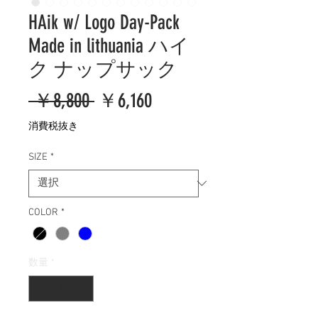
HAik w/ Logo Day-Pack
Made in lithuania ハイ
ク ナップサック
通
セ
 ￥8,800 
￥6,160
常
ー
消費税抜き
価
ル
SIZE
*
格
価
格
COLOR
*
数量
*