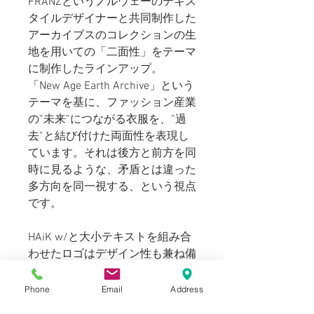
FRANZというノルウェーのテキス
タイルデザイナーと共同制作した
アーカイブスのコレクションの生
地を用いての「二面性」をテーマ
に制作したラインアップ。
「New Age Earth Archive」という
テーマを基に、ファッション産業
の”未来”につながる衣服を、”過
去”と結び付けた両面性を表現し
ています。それは後方と前方を同
時に見るような、矛盾とは違った
多方向を同一視する、という視点
です。
HAiK w/と大小テキストを組み合
わせたロゴはデザイン性も兼ね備
えており、デザインTシャツとも
言えるルックのため、シンプルに
Phone
Email
Address
一枚で着用してもスタイルのワン