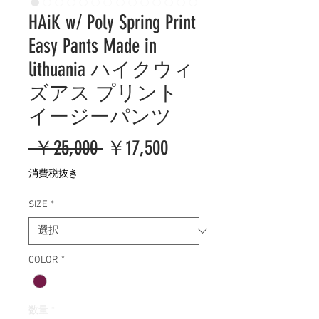
HAiK w/ Poly Spring Print
Easy Pants Made in
lithuania ハイクウィ
ズアス プリント
イージーパンツ
通
セ
 ￥25,000 
￥17,500
常
ー
消費税抜き
価
ル
SIZE
*
格
価
格
COLOR
*
数量
*