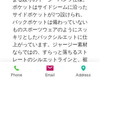
ポケットはサイドシームに沿った
サイドポケットが2つ設けられ、
バックポケットは備わっていない
ものスポーツウェアのようにスッ
キリとしたバックシルエットに仕
上がっています。ジャージー素材
ならではの、すらっと落ちるスト
レートのシルエットラインと、裾
部分に程よいクッションを演出し
ます。
Phone
Email
Address
HAIK W/の世界観を是非お楽しみ
ください。
169cm 58kgのスタッフ（普段メ
ンズの29 ~ 30inch）で適正サイ
ズです。ユニセックスラインナッ
プのため、女性の方にもお選びい