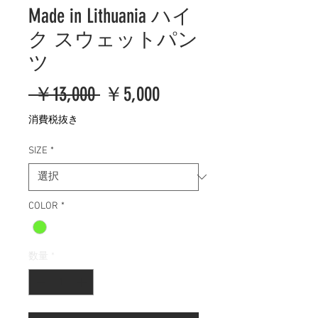
Made in Lithuania ハイ
ク スウェットパン
ツ
通
セ
 ￥13,000 
￥5,000
常
ー
消費税抜き
価
ル
SIZE
*
格
価
格
COLOR
*
数量
*