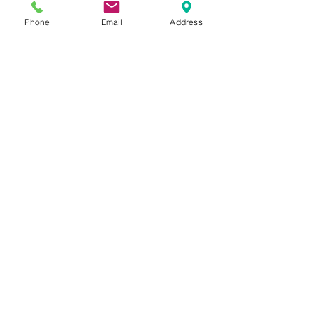
発色の良いターコイズカラーとリ
Phone
Email
Address
ラックスした薄手の生地感がマッ
チし、ヨガ、ガーデニング、スポ
ーツウェア、、スタイリングに明
るい色味を取り入れたい折など、
自由なライフスタイルに組み込ん
でいただけます。
Blogでも紹介しております。(ス
タイリングもご覧いただけま
す。)
SIZE
表記：S
INFORMATION
ウエスト：60-80cm ワタリ幅：
30cm 股上：33cm 股下：69cm
NEW
裾幅：16cm