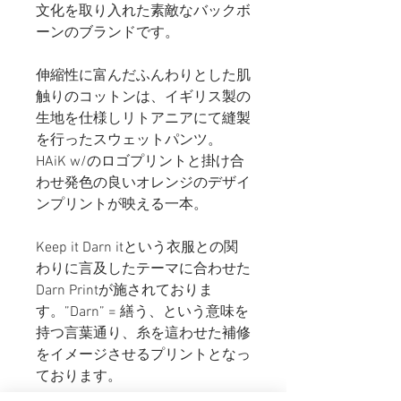
文化を取り入れた素敵なバックボ
ーンのブランドです。
伸縮性に富んだふんわりとした肌
触りのコットンは、イギリス製の
生地を仕様しリトアニアにて縫製
を行ったスウェットパンツ。
HAiK w/のロゴプリントと掛け合
わせ発色の良いオレンジのデザイ
ンプリントが映える一本。
Keep it Darn itという衣服との関
わりに言及したテーマに合わせた
Darn Printが施されておりま
す。”Darn” = 繕う、という意味を
持つ言葉通り、糸を這わせた補修
をイメージさせるプリントとなっ
ております。