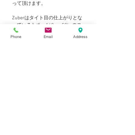
って頂けます。
Zuberはタイト目の仕上がりとな
っているため、169cm 58kgのス
タッフ（普段メンズのＳサイズ着
Phone
Email
Address
用）で、Sサイズでタイトフィッ
ト、Ｍサイズ適正サイズ、Ｌサイ
ズはゆとりのあるオーバーサイズ
の着用感です。
Blogでも紹介しております。(ス
タイリングもご覧いただけま
す。)
SIZE
表記：S