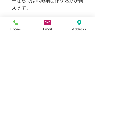
ーならではの繊細な作り込みが伺
えます。
フロントボタンは全て貝ボタンを
Phone
Email
Address
採用し、シンプルな仕上がりの中
にも美しいアクセントが光りま
す。
Blogでも紹介しております。(ス
タイリングもご覧いただけま
す。)
SIZE
表記：S
INFORMATION