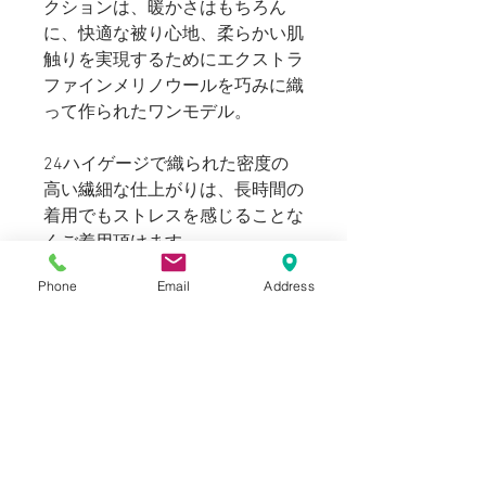
クションは、暖かさはもちろん
に、快適な被り心地、柔らかい肌
触りを実現するためにエクストラ
ファインメリノウールを巧みに織
って作られたワンモデル。
24ハイゲージで織られた密度の
高い繊細な仕上がりは、長時間の
着用でもストレスを感じることな
くご着用頂けます。
Phone
Email
Address
Blogでも紹介しております。(ス
タイリングもご覧いただけま
す。)
SIZE