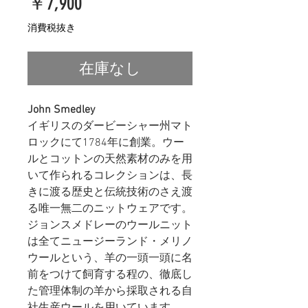
価
￥7,900
格
消費税抜き
在庫なし
John Smedley
イギリスのダービーシャー州マト
ロックにて1784年に創業。ウー
ルとコットンの天然素材のみを用
いて作られるコレクションは、長
きに渡る歴史と伝統技術のさえ渡
る唯一無二のニットウェアです。
ジョンスメドレーのウールニット
は全てニュージーランド・メリノ
ウールという、羊の一頭一頭に名
前をつけて飼育する程の、徹底し
た管理体制の羊から採取される自
社生産ウールを用いています。