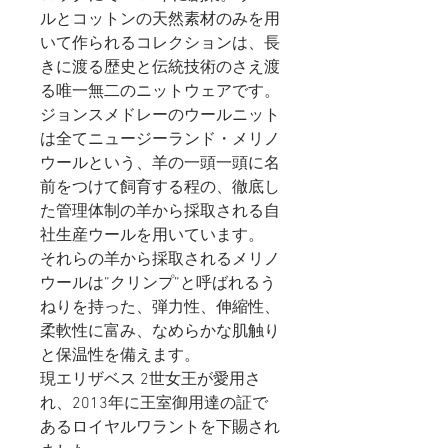
ルとコットンの天然素材のみを用
いて作られるコレクションは、長
きに渡る歴史と伝統技術のさえ渡
る唯一無二のニットウェアです。
ジョンスメドレーのウールニット
は全てニュージーランド・メリノ
ウールという、羊の一頭一頭に名
前をつけて飼育する程の、徹底し
た管理体制の羊から採取される自
社生産ウールを用いています。
それらの羊から採取されるメリノ
ウールは”クリンプ”と呼ばれるう
ねりを持った、弾力性、伸縮性、
柔軟性に富み、なめらかな肌触り
と保温性を備えます。
現エリザベス 2世女王が愛用さ
れ、2013年に王室御用達の証で
あるロイヤルワラントを下賜され