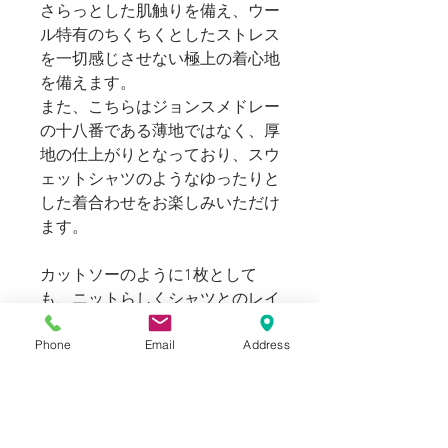
さらっとした肌触りを備え、ウー
ル特有のちくちくとしたストレス
を一切感じさせない極上の着心地
を備えます。
また、こちらはジョンスメドレー
の十八番である薄地ではなく、厚
地の仕上がりとなっており、スウ
ェットシャツのようなゆったりと
した着合わせをお楽しみいただけ
ます。
カットソーのように1枚として
も、ニットらしくシャツとのレイ
ヤードで着合わせても品よくまと
Phone
Email
Address
まり、着回しの幅も効く万能なニ
ットウェアです。
169cm 58kgのスタッフ（普段メ
ンズのＳサイズ着用）でLサイズ