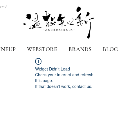
ョップ
INEUP
WEBSTORE
BRANDS
BLOG
Widget Didn’t Load
Check your internet and refresh
this page.
If that doesn’t work, contact us.