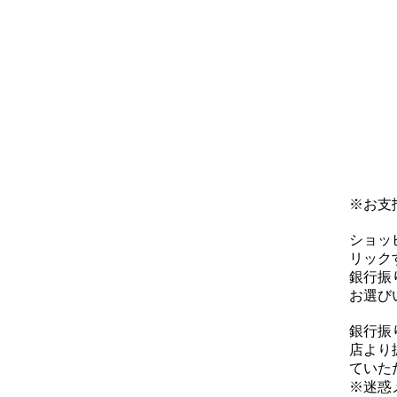
※お支
ショッ
リックす
銀行振
お選び
銀行振
店より
ていた
※迷惑