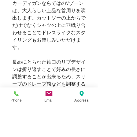
カーディガンならではのVゾーン
は、大人らしい上品な首周りを演
出します。カットソーの上からで
だけでなくシャツの上に羽織り合
わせることでドレスライクなスタ
イリングもお楽しみいただけま
す。
長めにとられた袖口のリブデザイ
ンは折り返すことで好みの長さに
調整することが出来るため、スリ
ーブのドレープ感などを調整する
ことでジャスト～ゆったりとシル
エットラインを変更していただけ
Phone
Email
Address
ます。
169cm 63kgのスタッフ（普段メ
ンズのＳサイズ着用）でMサイズ
で気持ちゆったりとしたサイズ