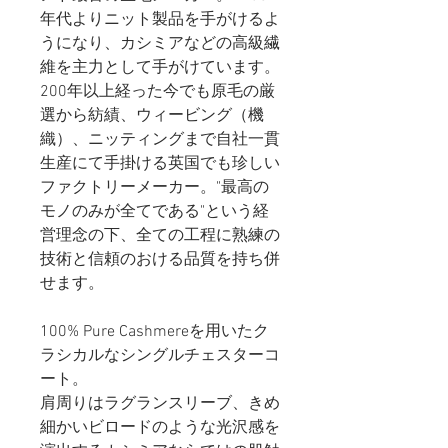
年代よりニット製品を手がけるよ
うになり、カシミアなどの高級繊
維を主力として手がけています。
200
年以上経った今でも原毛の厳
選から紡績、ウィービング（機
織）、ニッティングまで自社一貫
生産にて手掛ける英国でも珍しい
ファクトリーメーカー。
"
最高の
モノのみが全てである
"
という経
営理念の下、全ての工程に熟練の
技術と信頼のおける品質を持ち併
せます。
100% Pure Cashmereを用いたク
ラシカルなシングルチェスターコ
ート。
肩周りはラグランスリーブ、きめ
細かいビロードのような光沢感を