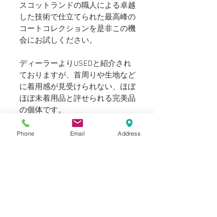
スコットランドの職人による卓越
した技術で仕立てられた最高峰の
コートコレクションを是非この機
会にお試しください。
ディーラーよりUSEDと紹介され
ておりますが、首周りや生地など
に着用感が見受けられない、ほぼ
ほぼ未着用品と評せられる完美品
の個体です。
169cm 63kgのスタッフ（普段メ
Phone
Email
Address
ンズのＳ～Mサイズ着用）でジャ
ケットの上から外套のように着用
出来るサイズ感です。175～
180cmの方に適正サイズでご着
用頂けます。
（袖が長い場合はお直しを推奨し
ております）