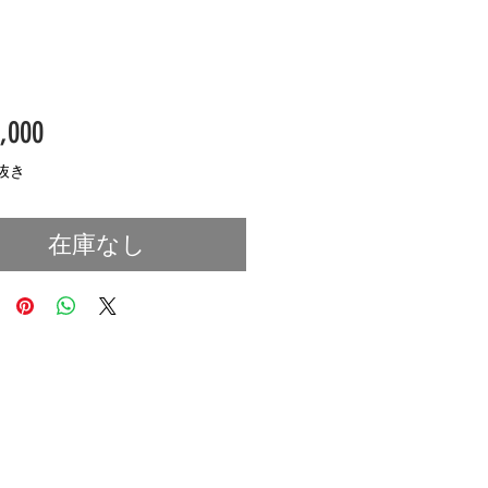
価
,000
格
抜き
在庫なし