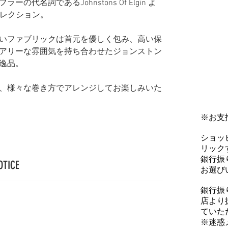
代名詞であるJohnstons Of Elgin よ
ーコレクション。
いファブリックは首元を優しく包み、高い保
アリーな雰囲気を持ち合わせたジョンストン
逸品。
、様々な巻き方でアレンジしてお楽しみいた
※お支
ショッ
リックす
銀行振
OTICE
お選び
銀行振
店より
ていた
※迷惑