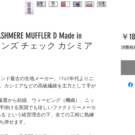
ASHMERE MUFFLER D Made in
￥18
ンストンズ チェック カシミア
消費税
ランド最古の生地メーカー。
1960
年代よりニ
、カシミアなどの高級繊維を主力として手が
厳選から紡績、ウィービング（機織）、ニッ
手掛ける英国でも珍しいファクトリーメーカ
ある
"
という経営理念の下、全ての工程に熟練
ち併せます。