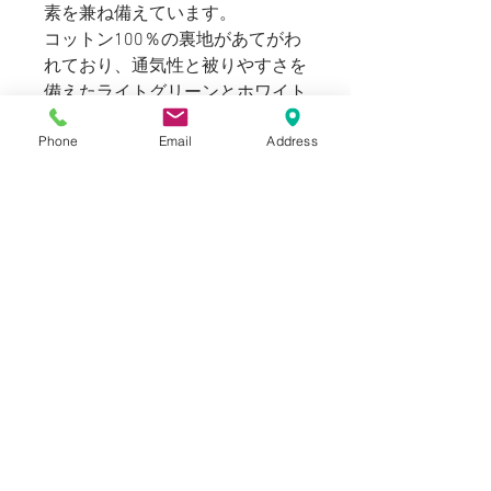
素を兼ね備えています。
コットン100％の裏地があてがわ
れており、通気性と被りやすさを
備えたライトグリーンとホワイト
のストライプは、表から見えない
Phone
Email
Address
部分にもさりげないアクセントに
仕上がっています。
性別を問わずにご利用いただけ
る、ハンドメイドならではなモダ
ンデザインのハットアイテムをお
楽しみ下さい。
※サイズはユニセックスでお選び
いただけます。
Blogでも紹介しております。