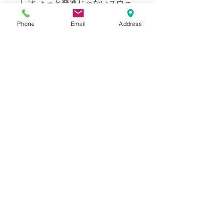
し“ちょっと普通じゃないスウェ
ットパンツ”を目指したKYOUなら
Phone
Email
Address
ではのこだわりの要素を添えたプ
ロダクト。
ラフな日常着もジャケットとの外
しにも寝巻きにもお選びいただけ
るフレキシブルな逸品。
KYOUのスタンダードコレクショ
ンを是非この機会にお試しくださ
い。
169cm 63kgのスタッフ（普段メ
ンズのS～Mサイズ着用）でサイ
ズ2でスウェットらしいゆったり
としたシルエットで着用できまし
た。サイズ１はジャストサイズで
す。
ユニセックスウェアとして女性の