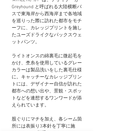
Greyhound と呼ばれる大陸横断バ
スで東海岸から西海岸まで各地域
を巡りった際に訪れた都市をモチ
ーフに、カレッジプリントを施し
たユーズドライクなパックスウェ
ットパンツ。
ライトオンスの綿裏毛に微起毛を
かけ、杢糸を使用しているグレー
カラーは製品洗いをした裏毛仕様
に。キャッチーなカレッジプリン
トには、デザイナー自信が訪れた
都市への想い出や、景観・スポッ
トなどを連想するワンワードが添
えられています。
股ぐりにマチを加え、各シーム箇
所には表振り3本針を丁寧に施