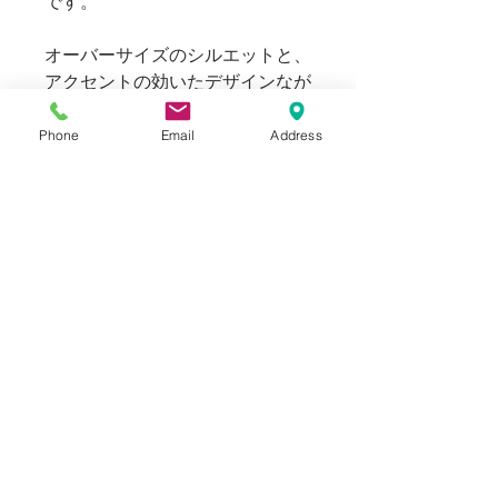
です。
オーバーサイズのシルエットと、
アクセントの効いたデザインなが
ら、上品さが引き立つファブリッ
クによって足し算引き算の効いた
Phone
Email
Address
非常にバランスの際立ったシャツ
コレクションです。
169cm 63kgのスタッフ（普段メ
ンズのS～Mサイズ着用）でサイ
ズ１で​非常にゆったりとしたオー
バーシルエットで着用出来まし
た。
大き目ですが女性の方にもお選び
いただけます。