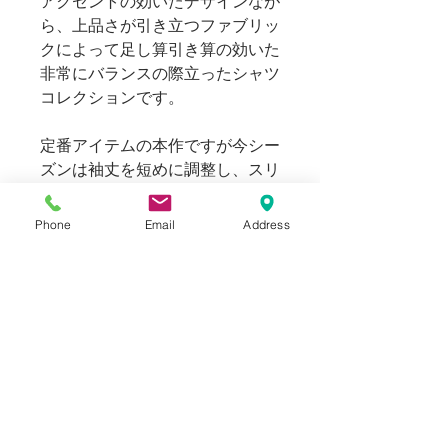
アクセントの効いたデザインなが
ら、上品さが引き立つファブリッ
クによって足し算引き算の効いた
非常にバランスの際立ったシャツ
コレクションです。
定番アイテムの本作ですが今シー
ズンは袖丈を短めに調整し、スリ
ーブは大きめになり過ぎない裄丈
へとパターンの調整を加えていま
Phone
Email
Address
す。
169cm 63kgのスタッフ（普段メ
ンズのS～Mサイズ着用）でサイ
ズ１で​非常にゆったりとしたオー
バーシルエットで着用出来まし
た。
大き目ですが女性の方にもお選び
いただけます。