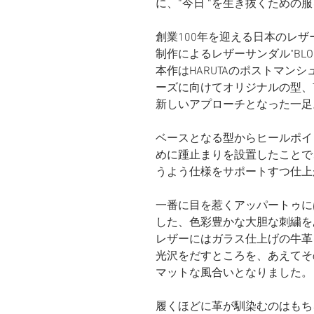
に、“今日 “を生き抜くための
創業100年を迎える日本のレザー
制作によるレザーサンダル"BLOS
本作はHARUTAのポストマンシュ
ーズに向けてオリジナルの型、T
新しいアプローチとなった一足
ベースとなる型からヒールポイ
めに踵止まりを設置したことで
うよう仕様をサポートすつ仕上
一番に目を惹くアッパートゥに
した、色彩豊かな大胆な刺繍を
レザーにはガラス仕上げの牛革
光沢をだすところを、あえてそ
マットな風合いとなりました。
履くほどに革が馴染むのはもち