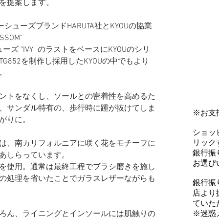
服を提案します。
シューズブランドHARUTA社とKYOUの協業
SOM"
ーズ "IVY" のラストをベースにKYOUのシリ
G852を制作し採用したKYOUの中でもより
。
ントをなくし、ソールとの密着性を高めるた
、サンダル特有の、歩行時に踵が抜けてしま
※お支
がりに。
ショッ
リックす
は、南カリフォルニアに咲く花をモチーフに
銀行振
あしらっています。
お選び
を使用。通常は最終工程でブラシ磨きを施し
の処理を省いたことでガラスレザーながらも
銀行振
店より
ていた
※迷惑
ろん、ライニングとインソールには肌触りの