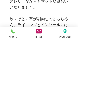
スレザーながらもマットな風合い
となりました。
履くほどに革が馴染むのはもちろ
ん、ライニングとインソールには
肌触りの良い豚革を使用し、吸汗
性に優れ蒸れにくい仕様です。
Phone
Email
Address
HARUTA社のものづくりにKYOUの
視点を加えた、特別な一足、是非
この機会にお試しください。
※アーティストによるハンドペイ
ントのため絵柄には個体差がござ
います。着用を重ねることでペイ
ントが剥がれ落ちる場合がありま
すが、その経年変化も含めてお楽
しみください。