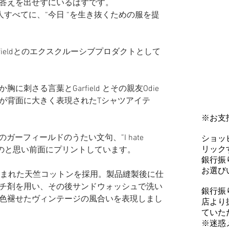
答えを出せずにいるはずです。
る人すべてに、“今日 “を生き抜くための服を提
rfieldとのエクスクルーシブプロダクトとして
。
刺さる言葉とGarfield とその親友Odie
が背面に大きく表現されたTシャツアイテ
※お支
のガーフィールドのうたい文句、”I hate
ショッ
リックす
くものと思い前面にプリントしています。
銀行振
お選び
で編まれた天竺コットンを採用。製品縫製後に仕
チ剤を用い、その後サンドウォッシュで洗い
銀行振
色褪せたヴィンテージの風合いを表現しまし
店より
ていた
※迷惑