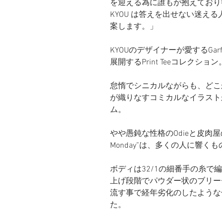
を迎える為に誰もが抱えており
KYOU は答えを出せない迷え
案します。」
KYOUのデザイナーが愛するGa
展開するPrint Teeコレクション
怠惰でシニカルながらも、どこか胸に
が織りなすコミカルなイラスト
ム。
やや愚鈍な性格のOdieと皮肉屋
Monday”は、多くの人に響
ボディは32/1の細番手の糸
上げ段階でパウダー状のブリー
流す事で経年劣化のしたような
た。