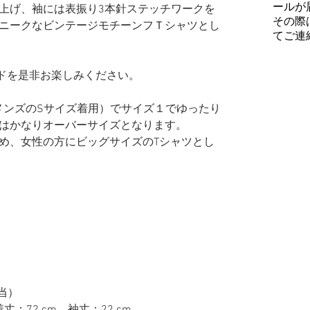
ールが
上げ、袖には表振り3本針ステッチワークを
その際
ニークなビンテージモチーンフＴシャツとし
てご連
ワールドを是非お楽しみください。
普段メンズのSサイズ着用）で​サイズ１でゆったり
はかなりオーバーサイズとなります。
め、女性の方にビッグサイズのTシャツとし
相当）