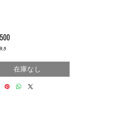
価
500
格
抜き
在庫なし