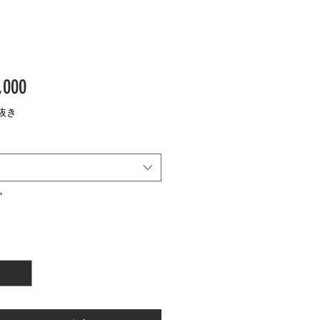
価
,000
格
抜き
*