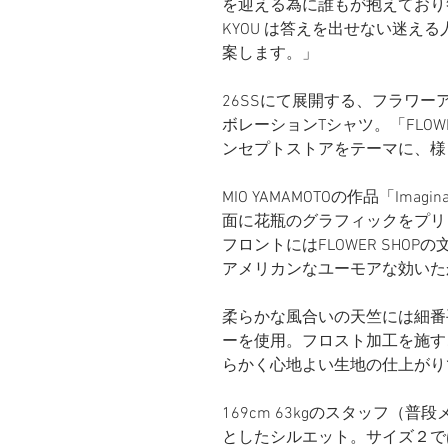
を迎える為に誰もが抱えており
KYOU は答えを出せない迷え
案します。」
26SSにて展開する、フラワーアー
ボレーションTシャツ。「FLOWE
ンセプトストアをテーマに、様
MIO YAMAMOTOの作品「Imag
面に花瓶のグラフィックをプリ
フロントにはFLOWER SHOPの
アメリカンなユーモアな効いた
柔らかな風合いの天竺には細番
ーを使用。フロスト加工を施す
らかく心地よい生地の仕上がり
169cm 63kgのスタッフ（
としたシルエット。サイズ２で