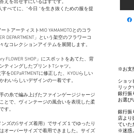
答えを出せずにいるはずです。
る人すべてに、“今日 “を生き抜くための服を提
トアーティストMIO YAMAMOTOとのコラ
R DEPARTMENT」という架空のフラワーコ
々なコレクションアイテムを展開します。
inary FLOWER SHOP」にスポットをあてた、背
ンティングしたプリントTシャツ。
※お支
文字をDEPaRTMENTに修正した、KYOUらしい
かわいらしいデザインの一着です。
ショッ
リックす
銀行振
手の糸で編み上げたファインゲージジャージ
お選び
ことで、ヴィンテージの風合いを表現した柔
です。
銀行振
店より
普段メンズのSサイズ着用）で​サイズ１でゆったり
ていた
※迷惑
はオーバーサイズで着用できました。サイズ