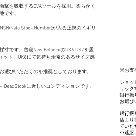
衝撃を吸収するEVAソールを採用。柔らかく
地です。
と NSN(Nato Stock Number)が入る正規のイギリ
す。普段New BalanceのUK6 US7を履
ィット、UK8にて気持ち余裕のあるサイズ感
※お支
お選びいただくのを推奨としております。
ショッ
~ DeadStcokに近しいコンディションです。
リックす
銀行振
お選び
銀行振
店より
ていた
※迷惑