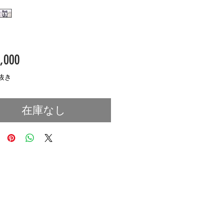
価
,000
格
抜き
在庫なし