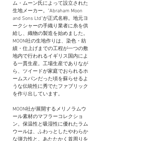
ム・ムーン氏によって設立された
生地メーカー。"Abraham Moon
and Sons Ltd"が正式名称。地元ヨ
ークシャーの手織り業者に糸を供
給し、織物の製造を始めました。
MOON社の生地作りは、染色・紡
績・仕上げまでの工程が一つの敷
地内で行われるイギリス国内によ
る一貫生産。工場生産でありなが
ら、ツイードが家庭でおられるホ
ームスパンだった頃を蘇らせるよ
うな伝統性に秀でたファブリック
を作り出しています。
MOON社が展開するメリノラムウ
ール素材のマフラーコレクショ
ン。保温性と吸湿性に優れたラム
ウールは、ふわっとしたやわらか
な弾力性と、あたたかく首周りを