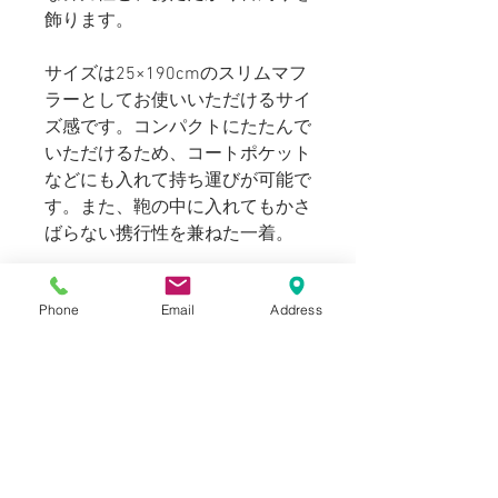
飾ります。
サイズは25×190cmのスリムマフ
ラーとしてお使いいただけるサイ
ズ感です。コンパクトにたたんで
いただけるため、コートポケット
などにも入れて持ち運びが可能で
す。また、鞄の中に入れてもかさ
ばらない携行性を兼ねた一着。
ご自身用としてはもちろん、ギフ
Phone
Email
Address
トとしてもオススメです。
ユニセックスとしてお選びいただ
けます。
Blogでも紹介しております。（ス
タイリングもご覧いただけま
す。）