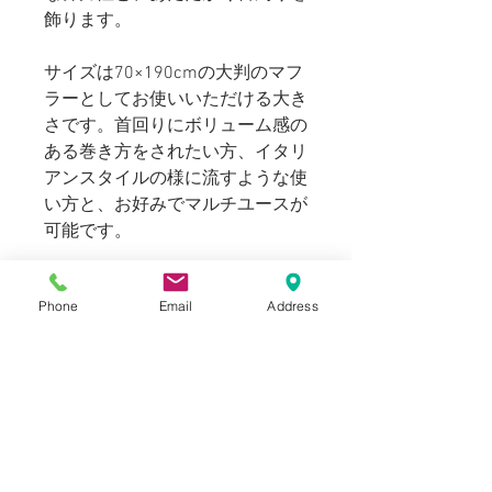
飾ります。
サイズは70×190cmの大判のマフ
ラーとしてお使いいただける大き
さです。首回りにボリューム感の
ある巻き方をされたい方、イタリ
アンスタイルの様に流すような使
い方と、お好みでマルチユースが
可能です。
ご自身用としてはもちろん、ギフ
Phone
Email
Address
トとしてもオススメです。
ユニセックスとしてお選びいただ
けます。
Blogでも紹介しております。（ス
タイリングもご覧いただけま
す。）