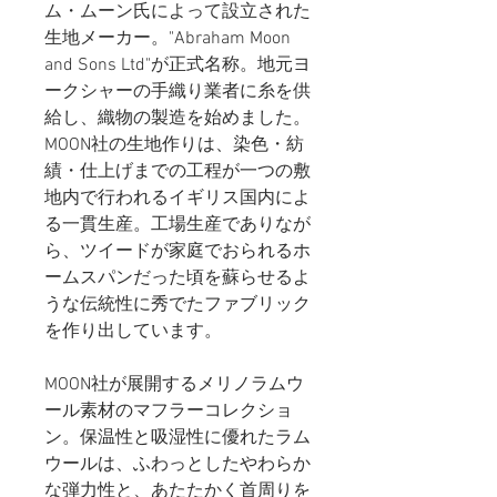
ム・ムーン氏によって設立された
生地メーカー。"Abraham Moon
and Sons Ltd"が正式名称。地元ヨ
ークシャーの手織り業者に糸を供
給し、織物の製造を始めました。
MOON社の生地作りは、染色・紡
績・仕上げまでの工程が一つの敷
地内で行われるイギリス国内によ
る一貫生産。工場生産でありなが
ら、ツイードが家庭でおられるホ
ームスパンだった頃を蘇らせるよ
うな伝統性に秀でたファブリック
を作り出しています。
MOON社が展開するメリノラムウ
ール素材のマフラーコレクショ
ン。保温性と吸湿性に優れたラム
ウールは、ふわっとしたやわらか
な弾力性と、あたたかく首周りを