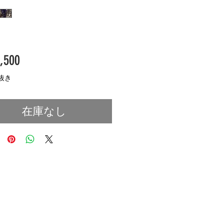
価
,500
格
抜き
在庫なし