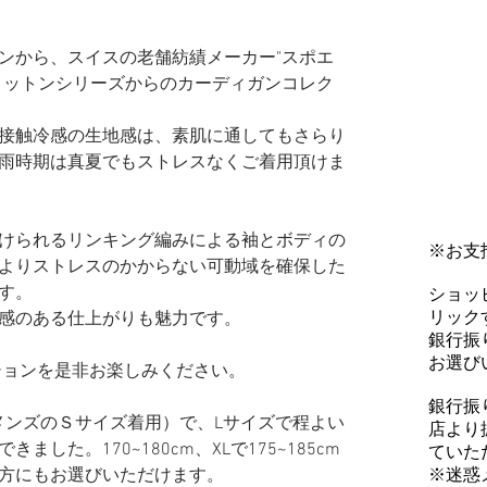
ションから、スイスの老舗紡績メーカー"スポエ
コットンシリーズからのカーディガンコレク
接触冷感の生地感は、素肌に通してもさらり
雨時期は真夏でもストレスなくご着用頂けま
けられるリンキング編みによる袖とボディの
※お支
よりストレスのかからない可動域を確保した
す。
ショッ
リックす
感のある仕上がりも魅力です。
銀行振
お選び
レクションを是非お楽しみください。
銀行振
普段メンズのＳサイズ着用）で、Lサイズで程よい
店より
した。170~180cm、XLで175~185cm
ていた
※迷惑
方にもお選びいただけます。