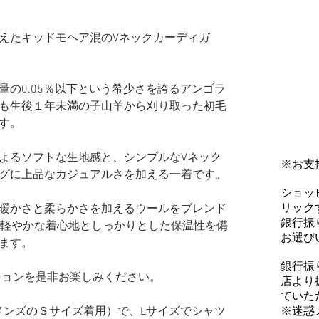
えたキッドモヘア混のVネックカーディガ
量の0.05％以下という希少さを誇るアンゴラ
も生後１年未満の子山羊から刈り取った初毛
す。
よるソフトな生地感と、シンプルなVネック
※お支
グに上品なカジュアルさを加える一着です。
ショッ
リックす
暖かさと柔らかさを加えるウールをブレンド
銀行振
、軽やかな着心地としっかりとした保温性を備
お選び
ます。
銀行振
レクションを是非お楽しみください。
店より
ていた
※迷惑
普段メンズのＳサイズ着用）で、Lサイズでシャツ