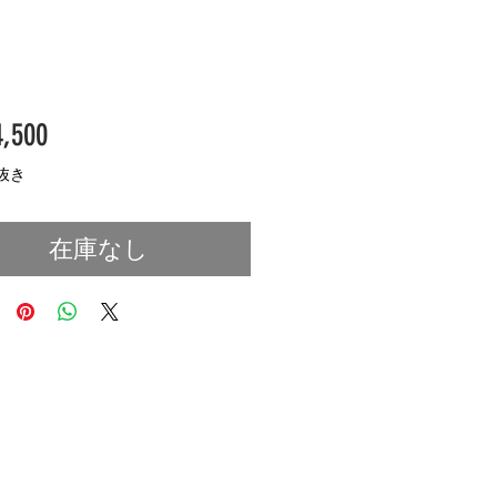
価
,500
格
抜き
在庫なし