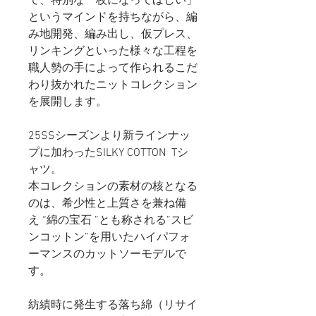
て、特別な一枚になってほしい」
というマインドを持ちながら、編
み地開発、編み出し、仮プレス、
リンキングといった様々な工程を
職人勢の手によって作られるこだ
わり抜かれたニットコレクション
を展開します。
25SSシーズンより新ラインナッ
プに加わったSILKY COTTON Tシ
ャツ。
本コレクションの素材の核となる
のは、希少性と上質さを兼ね備
え “綿の宝石 ”とも称される”スビ
ンコットン”を用いたハイパフォ
ーマンスのカットソーモデルで
す。
紡績時に発生する落ち綿（リサイ