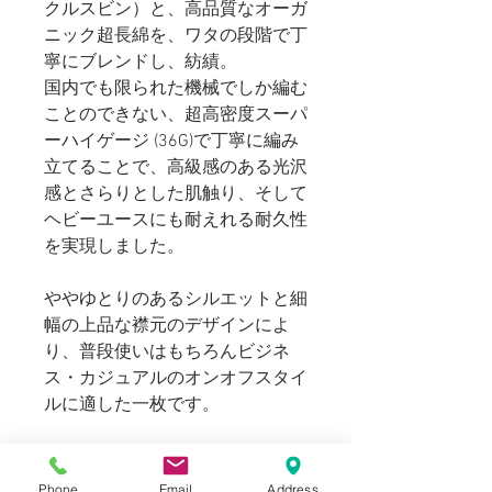
クルスビン）と、高品質なオーガ
ニック超長綿を、ワタの段階で丁
寧にブレンドし、紡績。
国内でも限られた機械でしか編む
ことのできない、超高密度スーパ
ーハイゲージ (36G)で丁寧に編み
立てることで、高級感のある光沢
感とさらりとした肌触り、そして
ヘビーユースにも耐えれる耐久性
を実現しました。
ややゆとりのあるシルエットと細
幅の上品な襟元のデザインによ
り、普段使いはもちろんビジネ
ス・カジュアルのオンオフスタイ
ルに適した一枚です。
MOON CASTLEが展開するカット
ソーコレクションを是非お楽しみ
Phone
Email
Address