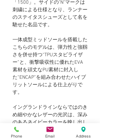
「1500」。サイドの"N"マークは
刺繍による仕様となり、ランナー
のステイタスシューズとして名を
馳せた名品です。
一体成型ミッドソールを搭載した
こちらのモデルは、弾力性と強靱
さを併せ持つ“TPUスタビライザ
ー”と、衝撃吸収性に優れたEVA
素材を頑丈なPU素材に封入し
た“ENCAP”を組み合わせたハイブ
リットソールによる仕上がりで
す。
イングランドラインならではのき
め細やかなレザーの光沢は、深み
のあるネイビーカラーを映し出し
履き続けていくことにより、味わ
Phone
Email
Address
い深い経年変化をお楽しみ頂けま