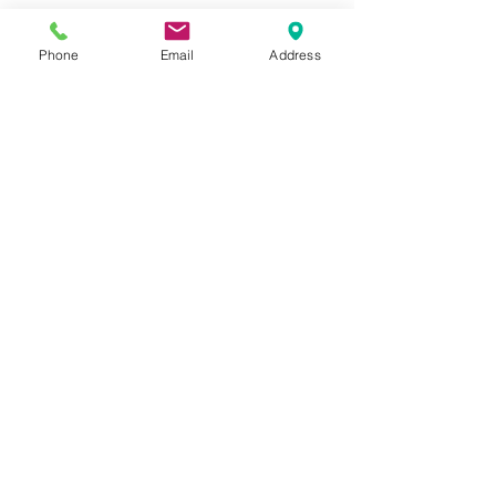
997モデルは歩行時の安定性とク
Phone
Email
Address
ッション性を備えるENCAPソール
がアウトソールとの一体型にまと
まっており、ソール周りがシンプ
ルな風合いの仕上がりに。抜群の
履き心地と足運びの良さを提供し
ます。
Blogでも紹介しております。
SIZE
表記：UK 5 1/2 USA6 1/2 24.5cm
INFORMATION
アウトソール全長：27 cm
ワイズD：9 cm
NEW
NOTICE
IMPORT FROM USA
素材：レザー