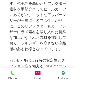
す。視認性を高めたリフレクター
素材を甲部分そしてヒールカーブ
にあてがい、マットなアッパーレ
ザーが一層に引き立つ仕上がり
に。このリフレクターもカーフレ
ザーにラメ素材を取り入れた特殊
な加工がなされた素材を採用して
おり、フルレザーを崩さない高級
感のある仕様となっています。
997モデルは歩行時の安定性とク
ッション性を備えるENCAPソール
がアウトソールとの一体型にまと
まっており、ソール周りがシンプ
Phone
Email
Address
ルな風合いの仕上がりに。抜群の
履き心地と足運びの良さを提供し
ます。
統一感のある配色のマテリアルで