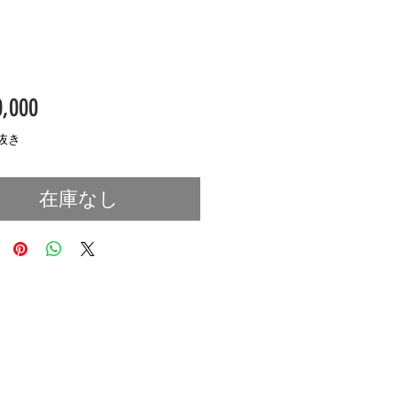
価
,000
格
抜き
在庫なし