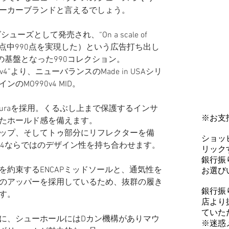
ーカーブランドと言えるでしょう。
ーズとして発売され、“On a scale of
990”（1000点中990点を実現した）という広告打ち出し
の基盤となった990コレクション。
4”より、ニューバランスのMade in USAシリ
MO990v4 MID。
duraを採用。くるぶし上まで保護するインサ
※お支
たホールド感を備えます。
ップ、そしてトゥ部分にリフレクターを備
ショッ
0v4ならではのデザイン性を持ち合わせます。
リックす
銀行振
を約束するENCAPミッドソールと、通気性を
お選び
のアッパーを採用しているため、抜群の履き
銀行振
す。
店より
ていた
に、シューホールにはDカン機構がありマウ
※迷惑