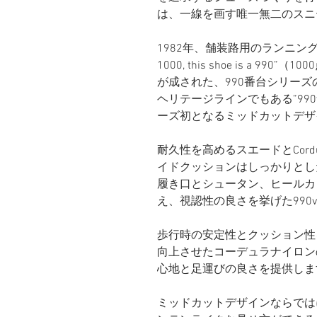
は、一線を画す唯一無二のスニ
1982年、舗装路用のランニングシュ
1000, this shoe is a 
が成された、990番台シリーズ
ヘリテージラインでもある”990v
ーズ初となるミッドカットデザインの
耐久性を高めるスエードとCor
イドクッションはしっかりとし
履き口とシュータン、ヒールカ
え、視認性の
良さを挙げた99
歩行時の安定性とクッション性
向上させたコーデュラナイロン
心地と足運びの良さを提供しま
ミッドカットデザインならでは