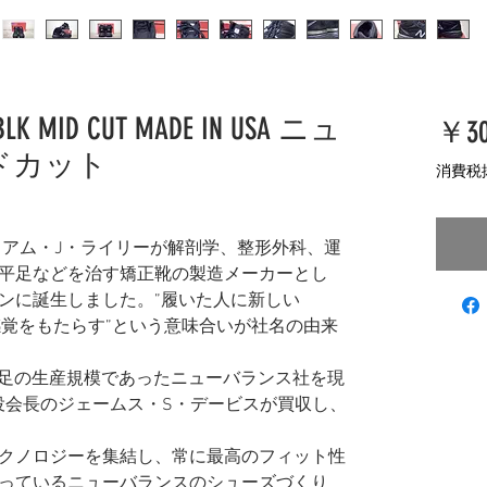
 BLK MID CUT MADE IN USA ニュ
￥30
ドカット
消費税
リアム・J・ライリーが解剖学、整形外科、運
平足などを治す矯正靴の製造メーカーとし
ンに誕生しました。”履いた人に新しい
e）感覚をもたらす”という意味合いが社名の由来
36足の生産規模であったニューバランス社を現
s Inc.取締役会長のジェームス・S・デービスが買収し、
クノロジーを集結し、常に最高のフィット性
っているニューバランスのシューズづくり