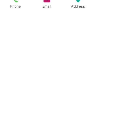
を差し込み、全体のバランスを引
Phone
Email
Address
き締めて控えめながらもラグジュ
アリー感漂う絶妙なカラーバラン
スが魅力的な一足です。
SIZE
表記：UK9 US10 1/2 28～
INFORMATION
28.5cm
アウトソール全長：31.5 cm
NEW
ワイズD：11 cm
NOTICE
IMPORT FROM UK
素材：レザー
表記：UK9 1/2 US10 28.5～
ENCAP & ABZORB ソール
29cm