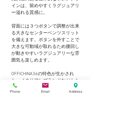
インは、留めやすくラグジュアリ
ー溢れる質感に。
背面には３つボタンで調整が出来
る大きなセンターベンツスリット
を備えます。ボタンを外すことで
大きな可動域が取れるため腰回し
が動きやすいラグジュアリーな雰
囲気も楽しめます。
OFFICHINA36の特色が生かされ
た、イタリアンブランドながらも
アームホールや肩回りがゆったり
Phone
Email
Address
とした現代的な仕上がりとなりモ
ダンな雰囲気をお楽しみいただけ
ます。