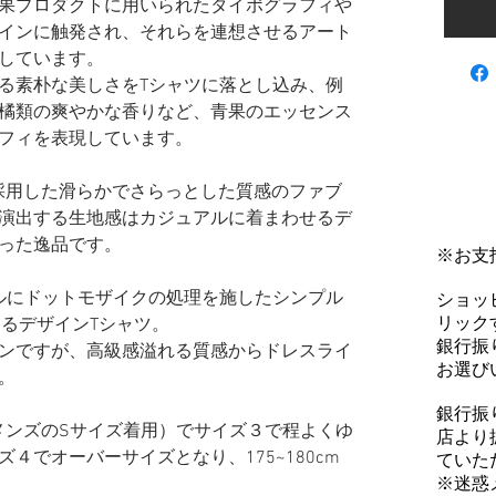
果プロダクトに用いられたタイポグラフィや
インに触発され、それらを連想させるアート
しています。
る素朴な美しさをTシャツに落とし込み、例
橘類の爽やかな香りなど、青果のエッセンス
フィを表現しています。
を採用した滑らかでさらっとした質感のファブ
演出する生地感はカジュアルに着まわせるデ
った逸品です。
※お支
キスタイルにドットモザイクの処理を施したシンプル
ショッ
リックす
けるデザインTシャツ。
銀行振
ンですが、高級感溢れる質感からドレスライ
お選び
。
銀行振
普段メンズのSサイズ着用）で​サイズ３で程よくゆ
店より
４でオーバーサイズとなり、175~180cm
ていた
※迷惑