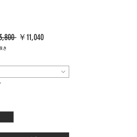
通
セ
,800 
￥11,040
常
ー
抜き
価
ル
格
価
格
*