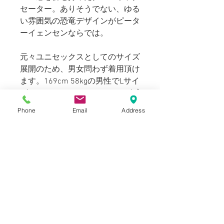
セーター。ありそうでない、ゆる
い雰囲気の恐竜デザインがピータ
ーイェンセンならでは。
元々ユニセックスとしてのサイズ
展開のため、男女問わず着用頂け
ます。169cm 58kgの男性でLサイ
ズで程よいゆとりのあるサイズ感
です。
Phone
Email
Address
着丈が短いためレディスの方では
袖を少し長めに、ビッグシルエッ
トで着用頂けます。
SIZE
表記：Unisex -L Mens -M
INFORMATION
Womens-XL