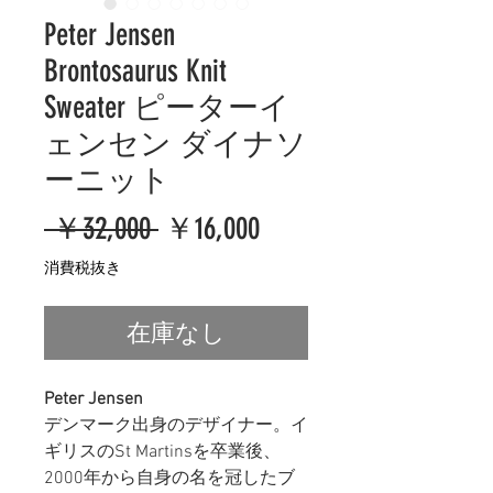
Peter Jensen
Brontosaurus Knit
Sweater ピーターイ
ェンセン ダイナソ
ーニット
通
セ
 ￥32,000 
￥16,000
常
ー
消費税抜き
価
ル
在庫なし
格
価
格
Peter Jensen
デンマーク出身のデザイナー。イ
ギリスのSt Martinsを卒業後、
2000年から自身の名を冠したブ