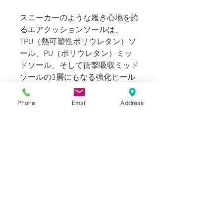
スニーカーのような履き心地を誇
るエアクッションソールは、
TPU（熱可塑性ポリウレタン）ソ
ール、PU（ポリウレタン）ミッ
ドソール、そして衝撃吸収ミッド
ソールの3層にもなる強化ヒール
で構成され、全方向加重への耐久
性と、最高の
履き心地を持ち合わ
Phone
Email
Address
せます。
アッパーレザーには強靱な耐水性
を誇り、雨の日にもレインブーツ
としてお使い頂けます。水滴は軽
く拭き取って頂くだけの簡易メン
テナンスにて対応可能です。
Blogでも紹介しております。