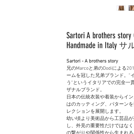
Sartori A brothers stor
Handmade in I
Sartori - A brothers story
兄の
Marcoと弟のDodiによ
ームを冠した兄弟ブランド。”
う”というイタリアでの完全一
ザナルブランド。
日本の伝統衣装や着装からイン
はのカッティング、パターンを
レクションを展開します。
幼い頃より美術品から工芸品が
し、外見の重要性だけではなく
の繋がりや関係性から生まれる