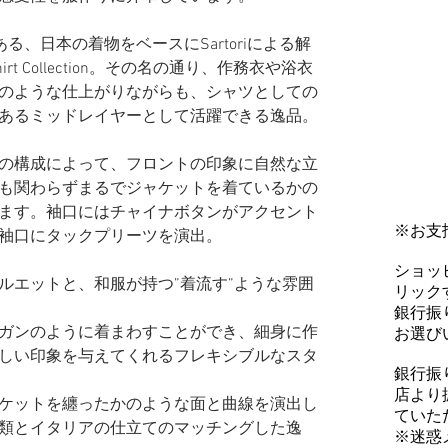
ある、日本の着物をベースにSartoriによる解
irt Collection。その名の通り、作務衣や浴衣
のような仕上がりながらも、シャツとしての
あるミッドレイヤーとして活躍できる逸品。
の構成によって、フロントの印象に自然な立
も関わらずまるでジャケットを着ているかの
ます。袖口にはチャイナボタンがアクセント
※お支
袖口にタックプリーツを演出。
ショッ
ルエットと、和服が持つ”着流す”ような雰囲
リックす
銀行振
ガンのように着まわすことができ、細身に作
お選び
しい印象を与えてくれるフレキシブルなスタ
銀行振
店より
ケットを纏ったかのような面と曲線を演出し
ていた
類とイタリアの仕立てのマッチングした逸
※迷惑