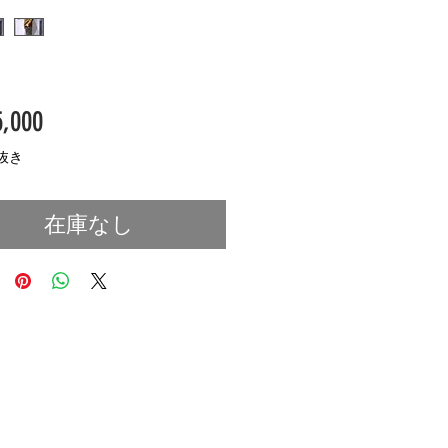
価
,000
格
抜き
在庫なし