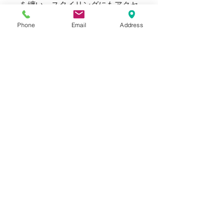
を纏い、スタイリングにもアクセ
ントを添えます。
Phone
Email
Address
カジュアルにもドレスにも着まわ
すことが出来るSartori A Brothers
Storyの世界観を是非お楽しみく
ださい。
169cm 58kgのスタッフ（普段メ
ンズのSサイズ着用）で、Sサイ
ズでジャストフィット、Mサイズ
でゆとりのある適正サイズ、Lサ
イズではゆとりのあるオーバーサ
イズとして着用出来ます。
メンズコレクションですが女性の
方にもお選び頂けます。
Blogでも紹介しております。（ス
タイリングもご覧いただけます）