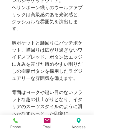
ンのジャケットウェア。
ヘリンボーン織りのウールファブ
リックは高級感のある光沢感と、
クラシカルな雰囲気を演出しま
す。
胸ポケットと腰回りにパッチポケ
ット、襟回りは広がり過ぎないワ
イドスプレッド、ボタンはエッジ
に丸みを帯びた留めやすい削りだ
しの樹脂ボタンを採用したラグジ
ュアリーな雰囲気を備えます。
背面はヨークや縫い目のないフラ
ットな趣の仕上がりとなり、イタ
リアのスーツスタイルのように滑
らかなすらっとした印象に。
Phone
Email
Address
カジュアルにもドレスにも着まわ